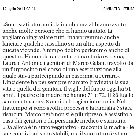
12 luglio 2014 03:46
2 MINUTI DI LETTURA
«Sono stati otto anni da incubo ma abbiamo avuto
anche molte persone che ci hanno aiutato. Li
vogliamo ringraziare tutti, ma vorremmo anche
lanciare qualche sassolino su un altro aspetto di
questa vicenda. A tempo debito parleremo anche di
questo». Hanno da raccontare una storia estrema,
Laura e Antonio, i genitori di Marco Galan, travolto da
un furgoncino nel corso di una esercitazione alla
quale stava partecipando in caserma, a Ferrara».
L’incidente ha per sempre marcato (rovinato) la sua
vita e quella dei genitori. Il vigile del fuoco oggi ha 51
anni, il padre e la madre ne hanno 71 e 72. Il 26 luglio
saranno trascorsi 8 anni dal tragico infortunio. Nel
frattempo si sono svolti i processi e la famiglia è stata
risarcita. Marco però non si è più ripreso, è assistito a
casa dai genitori e da personale medico e sanitario.
«Da allora è in stato vegetativo - racconta la madre - le
sue condizioni sono stabili, ma il suo futuro è stato