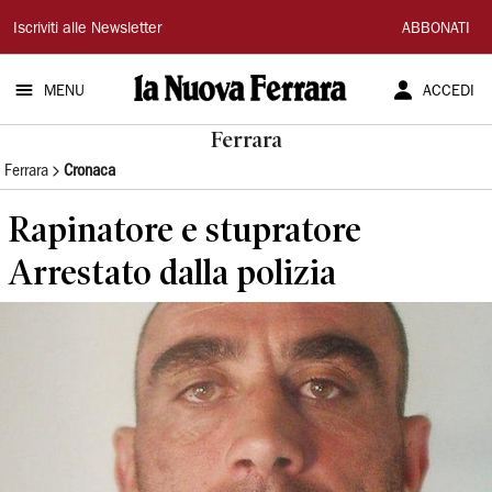
La
Iscriviti alle Newsletter
ABBONATI
Nuova
MENU
ACCEDI
Ferrara
Ferrara
Ferrara
Cronaca
Rapinatore e stupratore
Arrestato dalla polizia