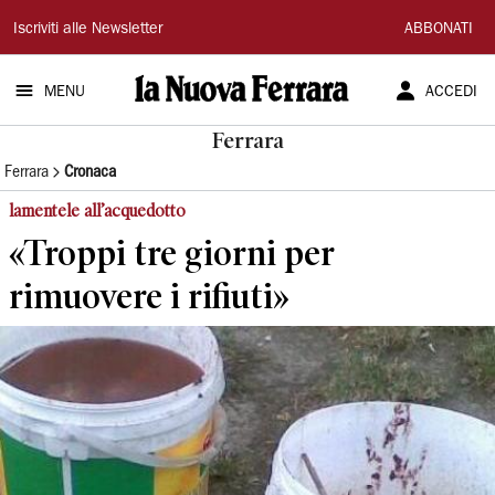
La
Iscriviti alle Newsletter
ABBONATI
Nuova
MENU
ACCEDI
Ferrara
Ferrara
Ferrara
Cronaca
lamentele all’acquedotto
«Troppi tre giorni per
rimuovere i rifiuti»