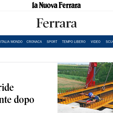
Ferrara
ITALIA MONDO
CRONACA
SPORT
TEMPO LIBERO
VIDEO
SCU
ride
onte dopo