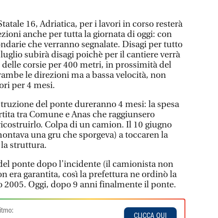
tatale 16, Adriatica, per i lavori in corso resterà
zioni anche per tutta la giornata di oggi: con
ondarie che verranno segnalate. Disagi per tutto
26 luglio subirà disagi poichè per il cantiere verrà
 delle corsie per 400 metri, in prossimità del
rambe le direzioni ma a bassa velocità, non
ori per 4 mesi.
ostruzione del ponte dureranno 4 mesi: la spesa
artita tra Comune e Anas che raggiunsero
ricostruirlo. Colpa di un camion. Il 10 giugno
ontava una gru che sporgeva) a toccaren la
la struttura.
del ponte dopo l’incidente (il camionista non
n era garantita, così la prefettura ne ordinò la
io 2005. Oggi, dopo 9 anni finalmente il ponte.
itmo:
CLICCA QUI