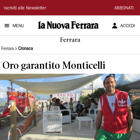
La
Iscriviti alle Newsletter
ABBONATI
Nuova
MENU
ACCEDI
Ferrara
Ferrara
Ferrara
Cronaca
Oro garantito Monticelli