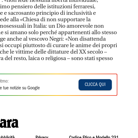
”: «non lede nessuna libertà individuale,
imo pensiero delle istituzioni ferraresi,
e sacrosanto principio di inclusività e
ede alla «Chiesa di non supportare la
mosessuali in Italia: un Dio amorevole non
 si amano solo perché appartenenti allo stesso
olge anche al vescovo Negri: «Non disattenda
i occupi piuttosto di curare le anime dei propri
che le vittime delle dittature del XX secolo –
a del resto, laica o religiosa – sono stati spesso
itmo:
CLICCA QUI
e tue notizie su Google
ubblicità
Privacy
Codice Etico e Modello 231