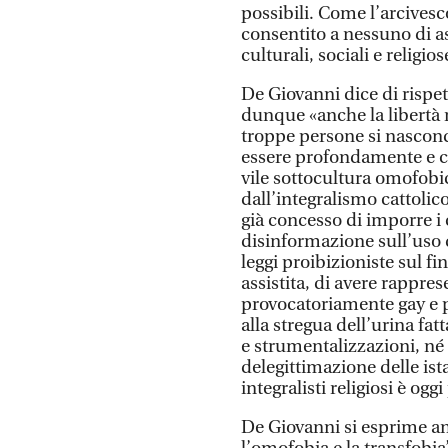
possibili. Come l’arcivesc
consentito a nessuno di a
culturali, sociali e religi
De Giovanni dice di rispet
dunque «anche la libertà r
troppe persone si nascon
essere profondamente e ci
vile sottocultura omofob
dall’integralismo cattolic
già concesso di imporre i 
disinformazione sull’uso d
leggi proibizioniste sul f
assistita, di avere rappr
provocatoriamente gay e 
alla stregua dell’urina fa
e strumentalizzazioni, né u
delegittimazione delle istan
integralisti religiosi è ogg
De Giovanni si esprime an