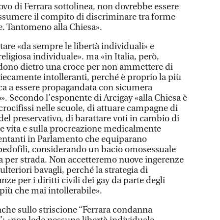
ovo di Ferrara sottolinea, non dovrebbe essere
ssumere il compito di discriminare tra forme
ose. Tantomeno alla Chiesa».
tare «da sempre le libertà individuali» e
eligiosa individuale». ma «in Italia, però,
dono dietro una croce per non ammettere di
ecamente intolleranti, perché è proprio la più
ica a essere propagandata con sicumera
o». Secondo l’esponente di Arcigay «alla Chiesa è
crocifissi nelle scuole, di attuare campagne di
el preservativo, di barattare voti in cambio di
ine vita e sulla procreazione medicalmente
esentanti in Parlamento che equiparano
pedofili, considerando un bacio omosessuale
tta per strada. Non accetteremo nuove ingerenze
lteriori bavagli, perché la strategia di
ze per i diritti civili dei gay da parte degli
i più che mai intollerabile».
che sullo striscione “Ferrara condanna