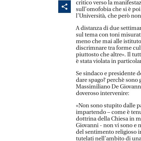
critico verso la manifestaz
sull’omofobia che si è poi
l’Università, che però non
A distanza di due settiman
sul tema con toni misurat
meno che mai alle istitut
discrimnare tra forme cult
piuttosto che altre». Il tu
è stata violata in particol
Se sindaco e presidente d
dare spago? perchè sono g
Massimiliano De Giovanni,
doveroso intervenire:
«Non sono stupito dalle pa
impartendo – come è tenu
dottrina della Chiesa in m
Giovanni - non vi sono e n
del sentimento religioso i
tutelati nell’ambito di un