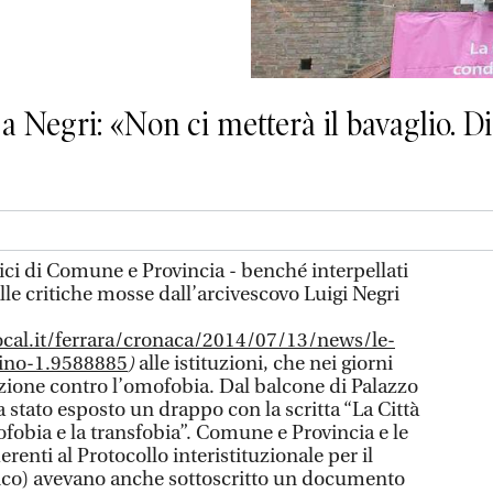
a Negri: «Non ci metterà il bavaglio. D
ici di Comune e Provincia - benché interpellati
alle critiche mosse dall’arcivescovo Luigi Negri
local.it/ferrara/cronaca/2014/07/13/news/le-
nino-1.9588885
)
alle istituzioni, che nei giorni
zione contro l’omofobia. Dal balcone di Palazzo
 stato esposto un drappo con la scritta “La Città
fobia e la transfobia”. Comune e Provincia e le
enti al Protocollo interistituzionale per il
Pico) avevano anche sottoscritto un documento