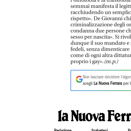
l’omofobia e la transfobia
semmai manifesta il legitt
racchiudendo un semplice 
rispetto». De Giovanni chi
criminalizzazione degli o
condanna due persone che
sesso per nascita». Si riv
dunque il suo mandato e s
fedeli, senza dimenticare 
come di ogni altra dittatur
proprio i gay».
(m.p.)
Non lasciare decidere l'algor
scegli
La Nuova Ferrara
per l
Redazione
Scriveteci
P