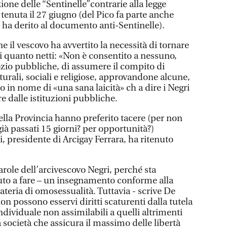
ione delle “Sentinelle”contrarie alla legge
 tenuta il 27 giugno (del Pico fa parte anche
 ha derito al documento anti-Sentinelle).
e il vescovo ha avvertito la necessità di tornare
i quanto netti: «Non è consentito a nessuno,
ozio pubbliche, di assumere il compito di
urali, sociali e religiose, approvandone alcune,
tto in nome di «una sana laicità» ch a dire i Negri
are dalle istituzioni pubbliche.
ella Provincia hanno preferito tacere (per non
ià passati 15 giorni? per opportunità?)
 presidente di Arcigay Ferrara, ha ritenuto
role dell’arcivescovo Negri, perché sta
to a fare – un insegnamento conforme alla
ateria di omosessualità. Tuttavia - scrive De
on possono esservi diritti scaturenti dalla tutela
ndividuale non assimilabili a quelli altrimenti
a società che assicura il massimo delle libertà