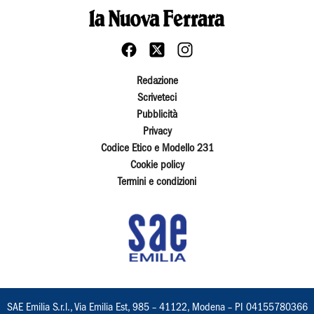
Redazione
Scriveteci
Pubblicità
Privacy
Codice Etico e Modello 231
Cookie policy
Termini e condizioni
SAE Emilia S.r.l., Via Emilia Est, 985 – 41122, Modena – PI 04155780366