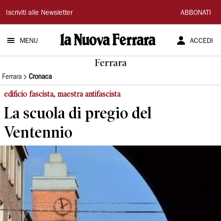
La
Iscriviti alle Newsletter
ABBONATI
Nuova
MENU
ACCEDI
Ferrara
Ferrara
Ferrara
Cronaca
edificio fascista, maestra antifascista
La scuola di pregio del
Ventennio