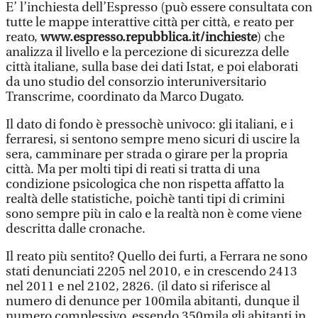
E’ l’inchiesta dell’Espresso (può essere consultata con
tutte le mappe interattive città per città, e reato per
reato,
www.espresso.repubblica.it/inchieste
) che
analizza il livello e la percezione di sicurezza delle
città italiane, sulla base dei dati Istat, e poi elaborati
da uno studio del consorzio interuniversitario
Transcrime, coordinato da Marco Dugato.
Il dato di fondo è pressochè univoco: gli italiani, e i
ferraresi, si sentono sempre meno sicuri di uscire la
sera, camminare per strada o girare per la propria
città. Ma per molti tipi di reati si tratta di una
condizione psicologica che non rispetta affatto la
realtà delle statistiche, poichè tanti tipi di crimini
sono sempre più in calo e la realtà non è come viene
descritta dalle cronache.
Il reato più sentito? Quello dei furti, a Ferrara ne sono
stati denunciati 2205 nel 2010, e in crescendo 2413
nel 2011 e nel 2102, 2826. (il dato si riferisce al
numero di denunce per 100mila abitanti, dunque il
numero complessivo, essendo 350mila gli abitanti in