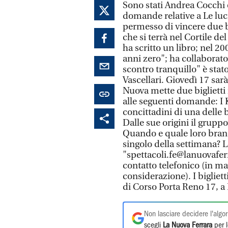
Sono stati Andrea Cocchi e
domande relative a Le luci 
permesso di vincere due b
che si terrà nel Cortile de
ha scritto un libro; nel 2
anni zero"; ha collaborato
scontro tranquillo" è stato
Vascellari. Giovedì 17 sarà
Nuova mette due biglietti i
alle seguenti domande: I 
concittadini di una delle b
Dalle sue origini il grup
Quando e quale loro brano
singolo della settimana? L
"spettacoli.fe@lanuovafe
contatto telefonico (in ma
considerazione). I bigliett
di Corso Porta Reno 17, a 
Non lasciare decidere l'algor
scegli
La Nuova Ferrara
per l