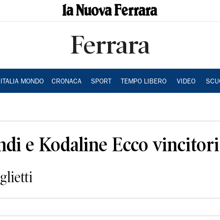
Ferrara
ITALIA MONDO
CRONACA
SPORT
TEMPO LIBERO
VIDEO
SCU
ondi e Kodaline Ecco vincito
glietti