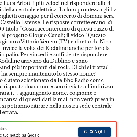
 Luca Arlotti i più veloci nel rispondere alle 4
della centrale elettrica. La loro prontezza gli ha
iglietti omaggio per il concerto di domani sera
l Castello Estense. Le risposte corrette erano: sì
009 titolo "Cosa racconteremo di questi cazzo di
 al progetto Giorgio Canali; il video "Questo
 girato a Vittorio Veneto (TV) e diretto da Nico
 invece la volta dei Kodaline anche per loro la
n palio. Per vincerli è sufficiente rispondere
Kodaline arrivano da Dublino e sono
and più importanti del rock. Di chi si tratta?
po ha sempre mantenuto lo stesso nome?
 è stato selezionato dalla Bbc Radio come
e risposte dovranno essere inviate all'indirizzo
rrara.it", aggiungendo nome, cognome e
ncanza di questi dati la mail non verrà presa in
i si potranno ritirare nella nostra sede centrale
Ferrara.
itmo:
CLICCA QUI
e tue notizie su Google