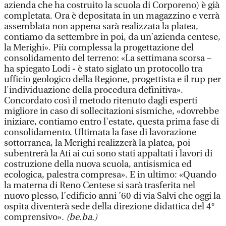
azienda che ha costruito la scuola di Corporeno) è già
completata. Ora è depositata in un magazzino e verrà
assemblata non appena sarà realizzata la platea,
contiamo da settembre in poi, da un’azienda centese,
la Merighi». Più complessa la progettazione del
consolidamento del terreno: «La settimana scorsa –
ha spiegato Lodi - è stato siglato un protocollo tra
ufficio geologico della Regione, progettista e il rup per
l'individuazione della procedura definitiva».
Concordato così il metodo ritenuto dagli esperti
migliore in caso di sollecitazioni sismiche, «dovrebbe
iniziare, contiamo entro l'estate, questa prima fase di
consolidamento. Ultimata la fase di lavorazione
sottorranea, la Merighi realizzerà la platea, poi
subentrerà la Ati ai cui sono stati appaltati i lavori di
costruzione della nuova scuola, antisismica ed
ecologica, palestra compresa». E in ultimo: «Quando
la materna di Reno Centese si sarà trasferita nel
nuovo plesso, l’edificio anni ’60 di via Salvi che oggi la
ospita diventerà sede della direzione didattica del 4°
comprensivo».
(be.ba.)