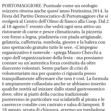
PORTOMAGGIORE. Puntuale come un orologio
svizzero ritorna anche quest’anno Festissima 2014, la
Festa del Partito Democratico di Portomaggiore che si
svolgerà al Centro dell'Olmo di fianco alla Coop. Dal 2
al 18 agosto l’ evento che vedrà ogni sera attivo un
ristorante di carne e pesce climatizzato, la pizzeria
con forno a legna, piadineria con piada artigianale,
gelateria, caffetteria, tombola, giostre e la balera con
uno spettacolo gratuito tutte le sere. «L’impegno
organizzativo è notevole - spiega Mauro Checchi a
capo dell’organizzazione della festa - ma possiamo
contare su un’autentica forza costituita da oltre
duecento volontari. Sento parlare di crisi di
volomntariato ma per quanto ci riguarda posso
tranquillamente affermare che non è così. La formula
è ampiamente collaudata anche se abbiamo inserito
qualche novità ad iniziare dallo stand gastronomico
dove, oltre ai piatti della cucina tradizionale
punteremo in particolare sui scialatielli al pirata e le
caserecce condite con castrato e salsa di lamponi. Il
18 agosto, serata di chiusura, avremo un tombolone