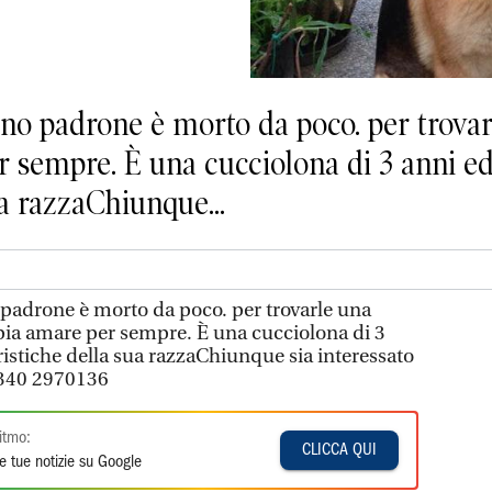
iano padrone è morto da poco. per trova
r sempre. È una cucciolona di 3 anni ed 
ua razzaChiunque...
o padrone è morto da poco. per trovarle una
pia amare per sempre. È una cucciolona di 3
eristiche della sua razzaChiunque sia interessato
 340 2970136
itmo:
CLICCA QUI
e tue notizie su Google