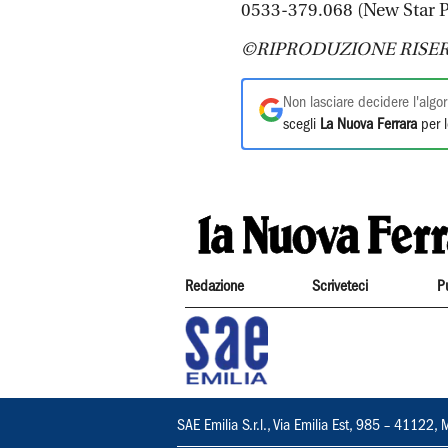
0533-379.068 (New Star P
©RIPRODUZIONE RISER
Non lasciare decidere l'algor
scegli
La Nuova Ferrara
per l
Redazione
Scriveteci
P
SAE Emilia S.r.l., Via Emilia Est, 985 – 411