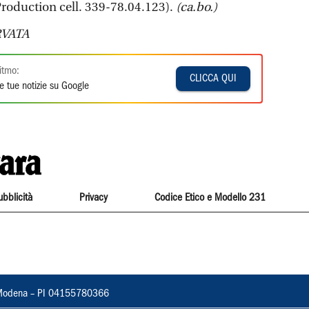
roduction cell. 339-78.04.123).
(ca.bo.)
VATA
itmo:
CLICCA QUI
e tue notizie su Google
ubblicità
Privacy
Codice Etico e Modello 231
22, Modena – PI 04155780366