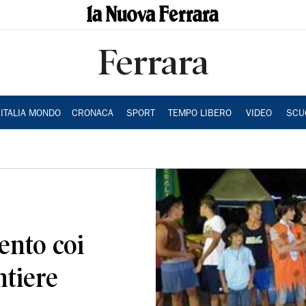
Ferrara
ITALIA MONDO
CRONACA
SPORT
TEMPO LIBERO
VIDEO
SCU
ento coi
ntiere