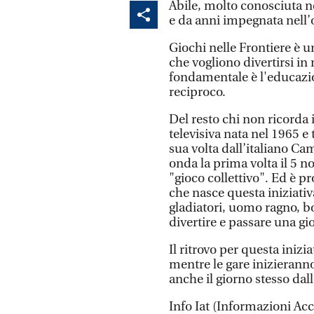
Abile, molto conosciuta ne
e da anni impegnata nell’o
Giochi nelle Frontiere è un
che vogliono divertirsi in
fondamentale è l'educazion
reciproco.
Del resto chi non ricorda 
televisiva nata nel 1965 e
sua volta dall’italiano Ca
onda la prima volta il 5 
"gioco collettivo". Ed è pro
che nasce questa iniziativ
gladiatori, uomo ragno, bo
divertire e passare una gi
Il ritrovo per questa inizia
mentre le gare inizieranno 
anche il giorno stesso dall
Info Iat (Informazioni Acc