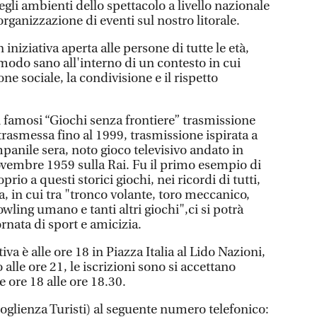
gli ambienti dello spettacolo a livello nazionale
rganizzazione di eventi sul nostro litorale.
 iniziativa aperta alle persone di tutte le età,
 modo sano all'interno di un contesto in cui
e sociale, la condivisione e il rispetto
i famosi “Giochi senza frontiere” trasmissione
 trasmessa fino al 1999, trasmissione ispirata a
mpanile sera, noto gioco televisivo andato in
novembre 1959 sulla Rai. Fu il primo esempio di
prio a questi storici giochi, nei ricordi di tutti,
a, in cui tra "tronco volante, toro meccanico,
wling umano e tanti altri giochi",ci si potrà
ornata di sport e amicizia.
tiva è alle ore 18 in Piazza Italia al Lido Nazioni,
alle ore 21, le iscrizioni sono si accettano
e ore 18 alle ore 18.30.
oglienza Turisti) al seguente numero telefonico: