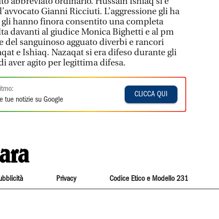
ito abbreviato ordinario. Hussain Ishiaq si è
 l’avvocato Gianni Ricciuti. L’aggressione gli ha
 gli hanno finora consentito una completa
olta davanti al giudice Monica Bighetti e al pm
ce del sanguinoso agguato diverbi e rancori
aqat e Ishiaq. Nazaqat si era difeso durante gli
i aver agito per legittima difesa.
itmo:
CLICCA QUI
e tue notizie su Google
ubblicità
Privacy
Codice Etico e Modello 231