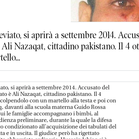
reviato, si aprirà a settembre 2014. Accu
Ali Nazaqat, cittadino pakistano. Il 4 ot
llo...
viato, si aprirà a settembre 2014. Accusato del
to è Ali Nazaqat, cittadino pakistano. Il 4
 colpendolo con un martello alla testa e poi con
aq, davanti alla scuola materna Guido Rossa
 cui le famiglie accompagnano i bimbi, al
’udienza preliminare, durante la quale la difesa
to condizionato all’acquisizione dei tabulati del
ta e in uscita. Il giudice però ha rigettato