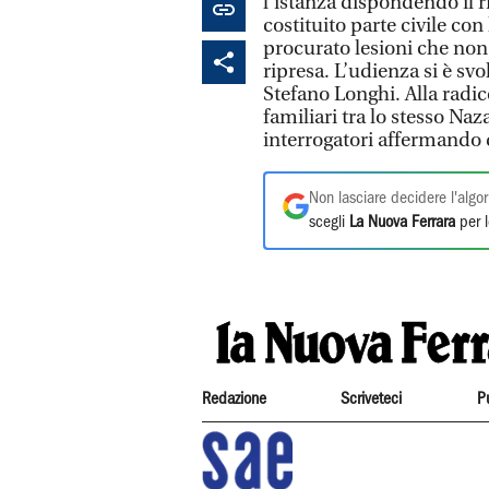
l’istanza dispondendo il r
costituito parte civile con
procurato lesioni che non
ripresa. L’udienza si è sv
Stefano Longhi. Alla radi
familiari tra lo stesso Naz
interrogatori affermando d
Non lasciare decidere l'algor
scegli
La Nuova Ferrara
per l
Redazione
Scriveteci
P