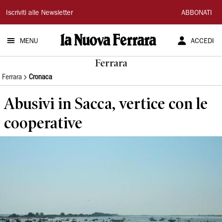
La
Iscriviti alle Newsletter
ABBONATI
Nuova
MENU
ACCEDI
Ferrara
Ferrara
Ferrara
Cronaca
Abusivi in Sacca, vertice con le
cooperative