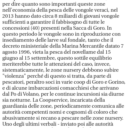
per dire quanto sono importanti queste zone
nell'economia della pesca delle vongole veraci, nel
2013 hanno dato circa 8 miliardi di giovani vongole
sufficienti a garantire il fabbisogno di tutte le
concessioni (40) presenti nella Sacca di Goro. In
questo periodo le vongole sono in riproduzione con
insediamento delle larve sul fondale, tanto che il
decreto ministeriale della Marina Mercantile datato 7
agosto 1996, vieta la pesca del novellame dal 15
giugno al 15 settembre, questo sottile equilibrio
meriterebbe tutte le attenzioni del caso, invece,
sistematicamente, le zone nursery debbono subire
"violenza" perché di questo si tratta, da parte di
pescatori, peraltro soci in varie coop di Goro e Gorino,
e di alcune imbarcazioni comacchiesi che arrivano
dal Po di Volano, per le continue incursioni sia diurne
sia notturne. La Coopservice, incaricata della
guardiania delle zone, periodicamente comunica alle
autorità competenti nomi e cognomi di coloro che
abusivamente si recano a pescare nelle zone nursery.
Uno degli ultimi verbali - inviato poi alle autorità