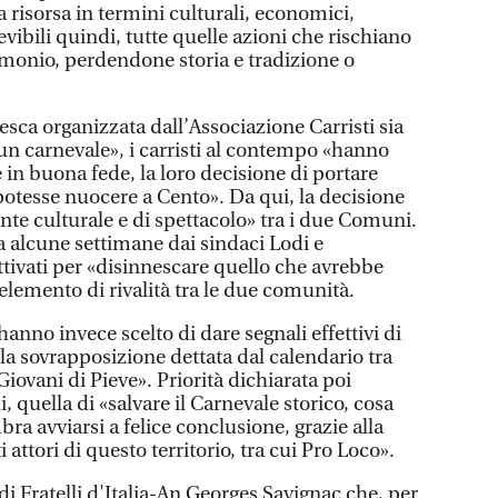
a risorsa in termini culturali, economici,
icevibili quindi, tutte quelle azioni che rischiano
imonio, perdendone storia e tradizione o
sca organizzata dall’Associazione Carristi sia
un carnevale», i carristi al contempo «hanno
n buona fede, la loro decisione di portare
potesse nuocere a Cento». Da qui, la decisione
onte culturale e di spettacolo» tra i due Comuni.
 alcune settimane dai sindaci Lodi e
tivati per «disinnescare quello che avrebbe
lemento di rivalità tra le due comunità.
hanno invece scelto di dare segnali effettivi di
la sovrapposizione dettata dal calendario tra
Giovani di Pieve». Priorità dichiarata poi
 quella di «salvare il Carnevale storico, cosa
a avviarsi a felice conclusione, grazie alla
 attori di questo territorio, tra cui Pro Loco».
 di Fratelli d'Italia-An Georges Savignac che, per