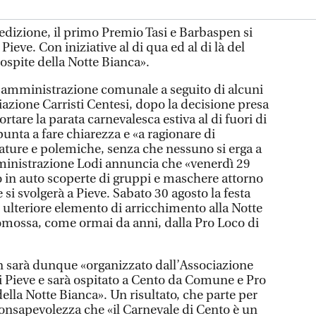
edizione, il primo Premio Tasi e Barbaspen si
Pieve. Con iniziative al di qua ed al di là del
ospite della Notte Bianca».
'amministrazione comunale a seguito di alcuni
ciazione Carristi Centesi, dopo la decisione presa
portare la parata carnevalesca estiva al di fuori di
unta a fare chiarezza e «a ragionare di
vature e polemiche, senza che nessuno si erga a
mministrazione Lodi annuncia che «venerdì 29
 in auto scoperte di gruppi e maschere attorno
 si svolgerà a Pieve. Sabato 30 agosto la festa
 ulteriore elemento di arricchimento alla Notte
omossa, come ormai da anni, dalla Pro Loco di
n sarà dunque «organizzato dall’Associazione
di Pieve e sarà ospitato a Cento da Comune e Pro
della Notte Bianca». Un risultato, che parte per
onsapevolezza che «il Carnevale di Cento è un