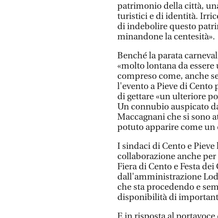
patrimonio della città, un
turistici e di identità. Irr
di indebolire questo patr
minandone la centesità».
Benché la parata carnevale
«molto lontana da essere 
compreso come, anche se i
l'evento a Pieve di Cento 
di gettare «un ulteriore p
Un connubio auspicato da
Maccagnani che si sono at
potuto apparire come un e
I sindaci di Cento e Pieve 
collaborazione anche per 
Fiera di Cento e Festa dei 
dall'amministrazione Lodi,
che sta procedendo e sembr
disponibilità di importanti
E in risposta al portavoce