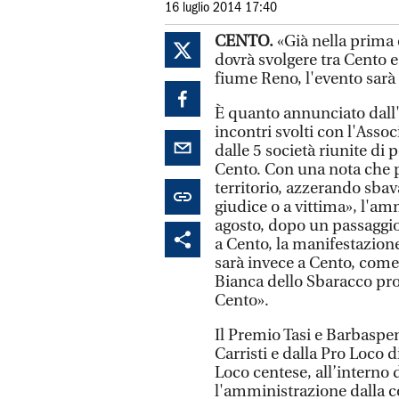
16 luglio 2014 17:40
CENTO.
«Già nella prima 
dovrà svolgere tra Cento e 
fiume Reno, l'evento sarà 
È quanto annunciato dall
incontri svolti con l'Asso
dalle 5 società riunite di 
Cento. Con una nota che p
territorio, azzerando sba
giudice o a vittima», l'a
agosto, dopo un passaggio
a Cento, la manifestazione
sarà invece a Cento, come
Bianca dello Sbaracco pr
Cento».
Il Premio Tasi e Barbaspe
Carristi e dalla Pro Loco 
Loco centese, all’interno 
l'amministrazione dalla c