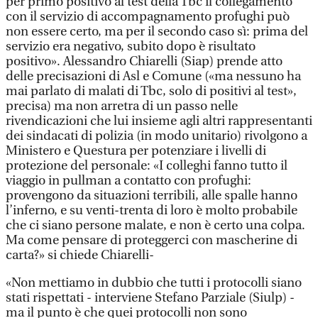
per primo positivo al test della Tbc il collegamento
con il servizio di accompagnamento profughi può
non essere certo, ma per il secondo caso sì: prima del
servizio era negativo, subito dopo è risultato
positivo». Alessandro Chiarelli (Siap) prende atto
delle precisazioni di Asl e Comune («ma nessuno ha
mai parlato di malati di Tbc, solo di positivi al test»,
precisa) ma non arretra di un passo nelle
rivendicazioni che lui insieme agli altri rappresentanti
dei sindacati di polizia (in modo unitario) rivolgono a
Ministero e Questura per potenziare i livelli di
protezione del personale: «I colleghi fanno tutto il
viaggio in pullman a contatto con profughi:
provengono da situazioni terribili, alle spalle hanno
l’inferno, e su venti-trenta di loro è molto probabile
che ci siano persone malate, e non è certo una colpa.
Ma come pensare di proteggerci con mascherine di
carta?» si chiede Chiarelli-
«Non mettiamo in dubbio che tutti i protocolli siano
stati rispettati - interviene Stefano Parziale (Siulp) -
ma il punto è che quei protocolli non sono