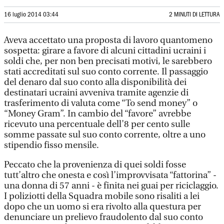
16 luglio 2014 03:44
2 MINUTI DI LETTURA
Aveva accettato una proposta di lavoro quantomeno
sospetta: girare a favore di alcuni cittadini ucraini i
soldi che, per non ben precisati motivi, le sarebbero
stati accreditati sul suo conto corrente. Il passaggio
del denaro dal suo conto alla disponibilità dei
destinatari ucraini avveniva tramite agenzie di
trasferimento di valuta come “To send money” o
“Money Gram”. In cambio del “favore” avrebbe
ricevuto una percentuale dell’8 per cento sulle
somme passate sul suo conto corrente, oltre a uno
stipendio fisso mensile.
Peccato che la provenienza di quei soldi fosse
tutt’altro che onesta e così l’improvvisata “fattorina” -
una donna di 57 anni - è finita nei guai per riciclaggio.
I poliziotti della Squadra mobile sono risaliti a lei
dopo che un uomo si era rivolto alla questura per
denunciare un prelievo fraudolento dal suo conto