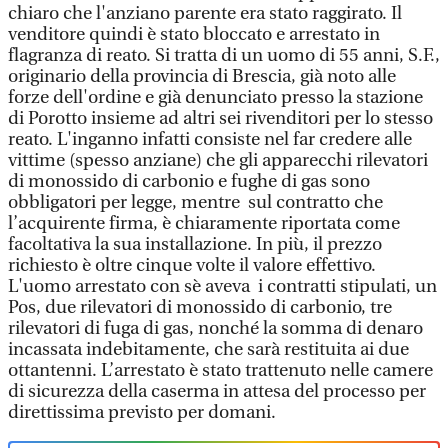
chiaro che l'anziano parente era stato raggirato. Il
venditore quindi è stato bloccato e arrestato in
flagranza di reato. Si tratta di un uomo di 55 anni, S.F.,
originario della provincia di Brescia, già noto alle
forze dell'ordine e già denunciato presso la stazione
di Porotto insieme ad altri sei rivenditori per lo stesso
reato. L'inganno infatti consiste nel far credere alle
vittime (spesso anziane) che gli apparecchi rilevatori
di monossido di carbonio e fughe di gas sono
obbligatori per legge, mentre sul contratto che
l’acquirente firma, è chiaramente riportata come
facoltativa la sua installazione. In più, il prezzo
richiesto è oltre cinque volte il valore effettivo.
L'uomo arrestato con sè aveva i contratti stipulati, un
Pos, due rilevatori di monossido di carbonio, tre
rilevatori di fuga di gas, nonché la somma di denaro
incassata indebitamente, che sarà restituita ai due
ottantenni. L’arrestato è stato trattenuto nelle camere
di sicurezza della caserma in attesa del processo per
direttissima previsto per domani.