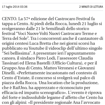
17 luglio 2014 03:36
2 MINUTI DI LETTURA
CENTO. La 57ª edizione del Castrocaro Festival fa
tappa a Cento. Ai piedi della Rocca, lunedì 21 luglio si
svolgeranno dalle 21 le Semifinali dello storico
festival “Voci Nuove Volti Nuovi Castrocaro Terme e
Terra del Sole”. Tra i concorrenti anche il cantautore di
origini centesi Luca Bretta che nei giorni scorsi ha
pubblicato su Youtube il videoclip dell’ultimo singolo
“Sei bellissima”. A presentare ieri l'appuntamento
canoro, il sindaco Piero Lodi, l'assessore Claudia
Tassinari ed Elena Bastelli (Ufficio Cultura), e per il
Gruppo Ana di Cento, Matteo Veronesi e Giovanni
Dinelli. «Perfettamente incastonato nel contesto di
Cento d'Estate, il concorso si svolgerà sul palco di
piazza della Rocca. Una location che la produzione,
che è RaiUno, ha apprezzato e riconosciuto per
efficacia ed impatto scenografico». L'evento è riprova
del forte e indissolubile legame d'affetto che Cento ha
con gli alpini: «Il presidente regionale Ana l'avvocato