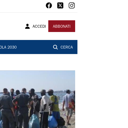
ACCEDI
ABBONATI
OLA 2030
CERCA