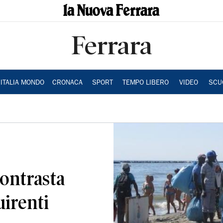
Ferrara
ITALIA MONDO
CRONACA
SPORT
TEMPO LIBERO
VIDEO
SCU
contrasta
irenti