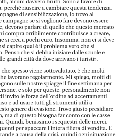
lti, alcuni davvero brutti. Sono a favore di
, perché riuscire a cambiare questa tendenza,
mpagne di sensibilizzazione, lo trovo al
campagne se si vogliono fare devono essere
rie, devono parlare di quello che questo mercato
hi compra orribilmente contribuisce a creare,
he si crea a pochi euro. Insomma, non ci si deve
nsì capire qual è il problema vero che si
ò. Penso che si debba iniziare dalle scuole e
le grandi città da dove arrivano i turisti».
- che spesso viene sottovalutato, è che molti
che lavorano regolarmente. Mi spiego, molti di
ngono sulle nostre spiagge il fine settimana per
ersone, e solo per queste, personalmente non
di invito le forze dell’ordine ad accertamenti
o e ad usare tutti gli strumenti utili a
sto genere di evasione. Trovo giusto presidiare
o, ma di questo bisogna far conto con le casse
hi. Quindi, benissimo i sequestri delle merci,
enti per spaccare l’intera filiera di vendita. E
grande a causa della crisi, quindi ogni situazione