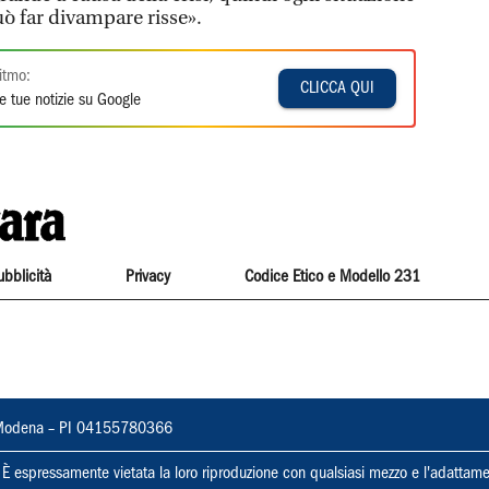
uò far divampare risse».
itmo:
CLICCA QUI
e tue notizie su Google
ubblicità
Privacy
Codice Etico e Modello 231
22, Modena – PI 04155780366
ti. È espressamente vietata la loro riproduzione con qualsiasi mezzo e l'adattame