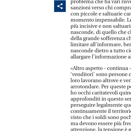
problema che ha vari risvo
sanzioni verso chi compra
con piccole e saltuarie ca
momento impensabile. Le 
più incisive e non saltua
nasconde, di quello che c
della grande sofferenza c
limitare all’informare, be
nasconde dietro a tutto ci
allargare l’informazione al
«Altro aspetto - continua 
‘venditori’ sono persone 
loro lavorano altrove e ve
arrotondare. Per queste p
ho occhi caritatevoli quin
approfonditi in questo sens
perseguire legalmente que
continuamente il territori
visto che i soldi sono poc
ma devono essere più frequ
attenzione, la tensione è 