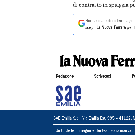
di contrasto in spiaggia p
Non lasciare decidere l'algor
scegli
La Nuova Ferrara
per l
Redazione
Scriveteci
P
SAE Emilia S.r.l., Via Emilia Est, 985 – 411
I diritti delle immagini e dei testi sono riserva