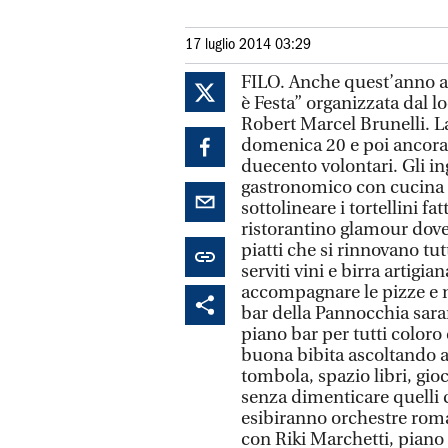
17 luglio 2014 03:29
FILO. Anche quest’anno avr
è Festa” organizzata dal l
Robert Marcel Brunelli. L
domenica 20 e poi ancora 
duecento volontari. Gli in
gastronomico con cucina t
sottolineare i tortellini fat
ristorantino glamour dove
piatti che si rinnovano tu
serviti vini e birra artigia
accompagnare le pizze e n
bar della Pannocchia sara
piano bar per tutti color
buona bibita ascoltando a
tombola, spazio libri, gio
senza dimenticare quelli 
esibiranno orchestre roma
con Riki Marchetti, piano