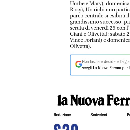
Umbe e Mary); domenica B
Rosy), Un richiamo partico
parco centrale si esibirà 
grandissimo successo (pia
serata di venerdì 25 con l’
Giani e Olivetta); sabato 
Vince Forlani) e domenica 
Olivetta).
Non lasciare decidere l'algor
scegli
La Nuova Ferrara
per l
Redazione
Scriveteci
P