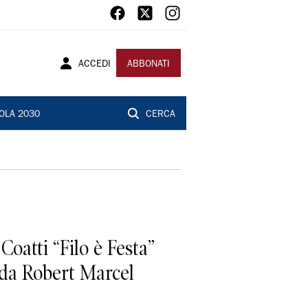
ACCEDI
ABBONATI
OLA 2030
CERCA
oatti “Filo è Festa”
 da Robert Marcel