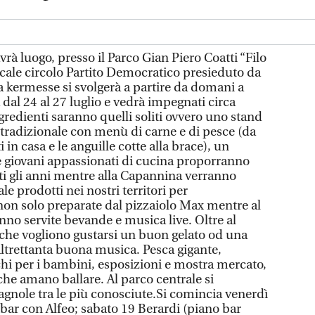
à luogo, presso il Parco Gian Piero Coatti “Filo
ocale circolo Partito Democratico presieduto da
a kermesse si svolgerà a partire da domani a
dal 24 al 27 luglio e vedrà impegnati circa
gredienti saranno quelli soliti ovvero uno stand
radizionale con menù di carne e di pesce (da
ti in casa e le anguille cotte alla brace), un
 giovani appassionati di cucina proporranno
tti gli anni mentre alla Capannina verranno
nale prodotti nei nostri territori per
on solo preparate dal pizzaiolo Max mentre al
nno servite bevande e musica live. Oltre al
o che vogliono gustarsi un buon gelato od una
ltrettanta buona musica. Pesca gigante,
chi per i bambini, esposizioni e mostra mercato,
che amano ballare. Al parco centrale si
gnole tra le più conosciute.Si comincia venerdì
 bar con Alfeo; sabato 19 Berardi (piano bar