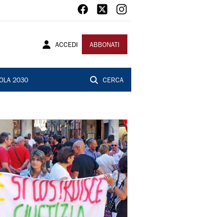
ACCEDI
ABBONATI
OLA 2030
CERCA