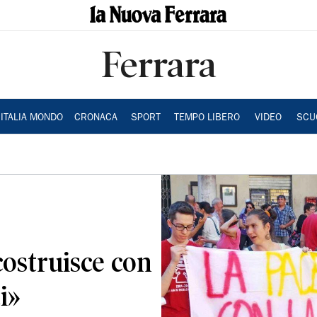
Ferrara
ITALIA MONDO
CRONACA
SPORT
TEMPO LIBERO
VIDEO
SCU
costruisce con
i»