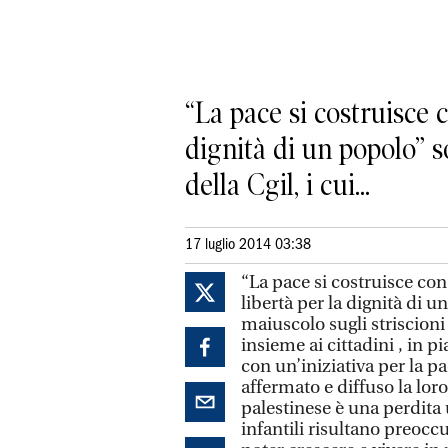
“La pace si costruisce c
dignità di un popolo” s
della Cgil, i cui...
17 luglio 2014 03:38
“La pace si costruisce con 
libertà per la dignità di u
maiuscolo sugli striscioni 
insieme ai cittadini , in p
con un’iniziativa per la p
affermato e diffuso la lor
palestinese è una perdita 
infantili risultano preoc