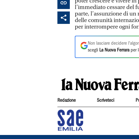
poter crescere e vivere in
l’immediato cessare del fu
parte, l’assunzione di un r
delle comunità internazion
per interrompere ogni for
Non lasciare decidere l'algor
scegli
La Nuova Ferrara
per l
Redazione
Scriveteci
P