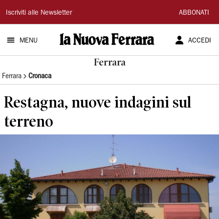
La
Iscriviti alle Newsletter
ABBONATI
Nuova
MENU
ACCEDI
Ferrara
Ferrara
Ferrara
Cronaca
Restagna, nuove indagini sul
terreno