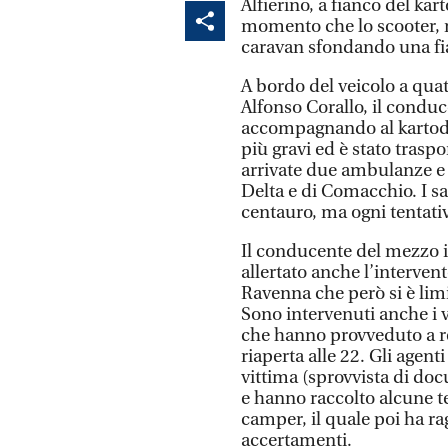
Alfierino, a fianco del ka
momento che lo scooter, n
caravan sfondando una fia
A bordo del veicolo a quat
Alfonso Corallo, il conduce
accompagnando al kartodro
più gravi ed è stato trasp
arrivate due ambulanze e 
Delta e di Comacchio. I sa
centauro, ma ogni tentativo
Il conducente del mezzo i
allertato anche l’interven
Ravenna che però si è limi
Sono intervenuti anche i vi
che hanno provveduto a reg
riaperta alle 22. Gli agenti
vittima (sprovvista di doc
e hanno raccolto alcune te
camper, il quale poi ha ra
accertamenti.