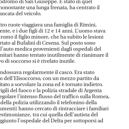
rtodromo di San Giuseppe. È stato in quel
onostante una lunga frenata, ha centrato il
ncata del veicolo.
tro ruote viaggiava una famiglia di Rimini,
nte, e i due figli di 12 e 14 anni. L’uomo stava
mo il figlio minore, che ha subito le lesioni
ortato al Bufalini di Cesena. Sul posto sono
l’auto medica provenienti dagli ospedali del
nitari hanno tentato inutilmente di rianimare il
 di soccorso si è rivelato inutile.
ndossava regolarmente il casco. Era stato
to dell’Elisoccorso, con un mezzo partito da
tato a sorvolare la zona ed è tornato indietro.
gili del fuoco e la polizia stradale di Argenta
olare l’intenso flusso del traffico sulla Romea,
 della polizia utilizzando il telefonino della
umenti) hanno cercato di rintracciare i familiari
stimonianze, tra cui quella dell’autista del
ggiunto l’ospedale del Delta per sottoporsi ad