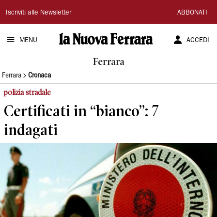
La
Iscriviti alle Newsletter
ABBONATI
Nuova
MENU
ACCEDI
Ferrara
Ferrara
Ferrara
Cronaca
polizia stradale
Certificati in “bianco”: 7
indagati