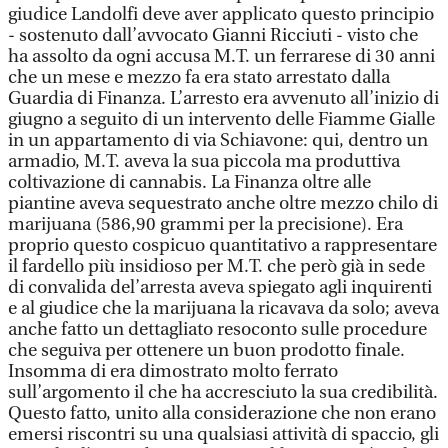
giudice Landolfi deve aver applicato questo principio
- sostenuto dall’avvocato Gianni Ricciuti - visto che
ha assolto da ogni accusa M.T. un ferrarese di 30 anni
che un mese e mezzo fa era stato arrestato dalla
Guardia di Finanza. L’arresto era avvenuto all’inizio di
giugno a seguito di un intervento delle Fiamme Gialle
in un appartamento di via Schiavone: qui, dentro un
armadio, M.T. aveva la sua piccola ma produttiva
coltivazione di cannabis. La Finanza oltre alle
piantine aveva sequestrato anche oltre mezzo chilo di
marijuana (586,90 grammi per la precisione). Era
proprio questo cospicuo quantitativo a rappresentare
il fardello più insidioso per M.T. che però già in sede
di convalida del’arresta aveva spiegato agli inquirenti
e al giudice che la marijuana la ricavava da solo; aveva
anche fatto un dettagliato resoconto sulle procedure
che seguiva per ottenere un buon prodotto finale.
Insomma di era dimostrato molto ferrato
sull’argomento il che ha accresciuto la sua credibilità.
Questo fatto, unito alla considerazione che non erano
emersi riscontri su una qualsiasi attività di spaccio, gli