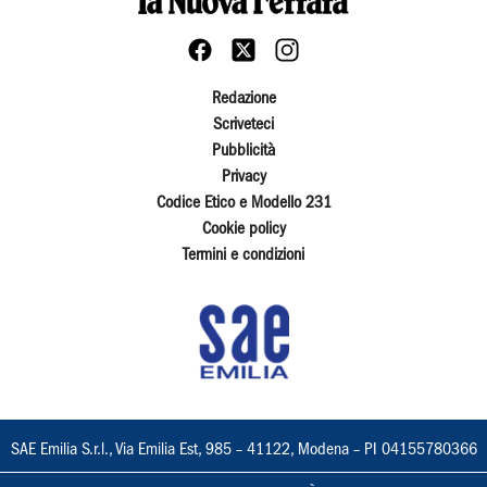
Redazione
Scriveteci
Pubblicità
Privacy
Codice Etico e Modello 231
Cookie policy
Termini e condizioni
SAE Emilia S.r.l., Via Emilia Est, 985 – 41122, Modena – PI 04155780366