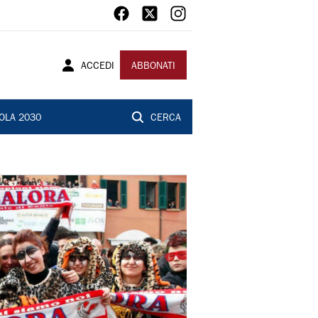
ACCEDI
ABBONATI
OLA 2030
CERCA