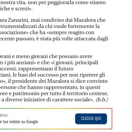
a nostra vita, non per peggiorarla come stiamo
che e screzi».
nea Zanarini, mai condiviso dai Mazalora che
strumentalizzati da chi vuole fortemente la
associazione» che ha «sempre reagito con
cente passato, è stata più volte attaccata dagli
ovani e meno giovani che possano avere
 i più anziani» e che «i giovani, principali
successi, rappresentano il futuro
ziani, le basi del successo per non ripetere gli
», il presidente dei Mazalora si dice convinto
persone che hanno rappresentato, in questi
re e patrimonio per tutto il territorio centese,
 diverse iniziative di carattere sociale».
(b.b.)
itmo:
CLICCA QUI
e tue notizie su Google