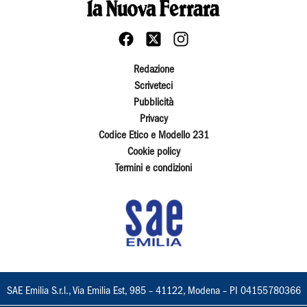
Redazione
Scriveteci
Pubblicità
Privacy
Codice Etico e Modello 231
Cookie policy
Termini e condizioni
SAE Emilia S.r.l., Via Emilia Est, 985 – 41122, Modena – PI 04155780366