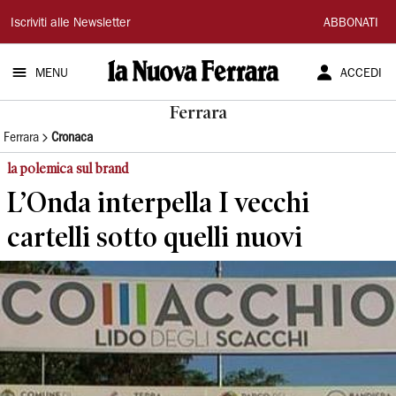
La
Iscriviti alle Newsletter
ABBONATI
Nuova
MENU
ACCEDI
Ferrara
Ferrara
Ferrara
Cronaca
la polemica sul brand
L’Onda interpella I vecchi
cartelli sotto quelli nuovi