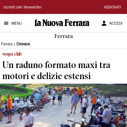
La
Iscriviti alle Newsletter
ABBONATI
Nuova
MENU
ACCEDI
Ferrara
Ferrara
Ferrara
Cronaca
vespa club
Un raduno formato maxi tra
motori e delizie estensi