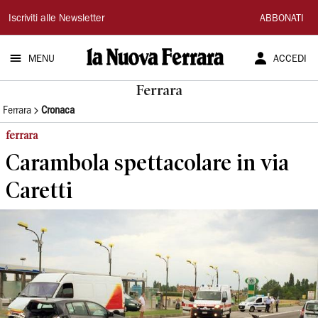
La
Iscriviti alle Newsletter
ABBONATI
Nuova
MENU
ACCEDI
Ferrara
Ferrara
Ferrara
Cronaca
ferrara
Carambola spettacolare in via
Caretti