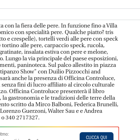
on la fiera delle pere. In funzione fino a Villa
omico con specialità pere. Qualche piatto? tris
otto e crespelle), tortelli verdi alle pere con speck
 tortino alle pere, carpaccio speck, rucola,
ratinate, insalata estiva con pere e melone,
to. Lungo la via principale del paese esposizioni,
enti, paninoteca. Sul palco allestito in piazza
tipanzo Show" con Duilio Pizzocchi and
sarà anche la presenza di Officina Controluce,
enza fini di lucro affiliato al circolo culturale
o. Officina Controluce presenterà il libro
la gastronomia e le tradizioni delle terre della
nto scritto da Mirco Balboni, Federica Brunelli,
, Lorenzo Guerzoni, Walter Sau e e Andrea
 o 340 2717327.
itmo:
CLICCA QUI