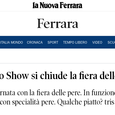
Ferrara
ITALIA MONDO
CRONACA
SPORT
TEMPO LIBERO
VIDEO
SCU
o Show si chiude la fiera del
a con la fiera delle pere. In funzione 
n specialità pere. Qualche piatto? tris d