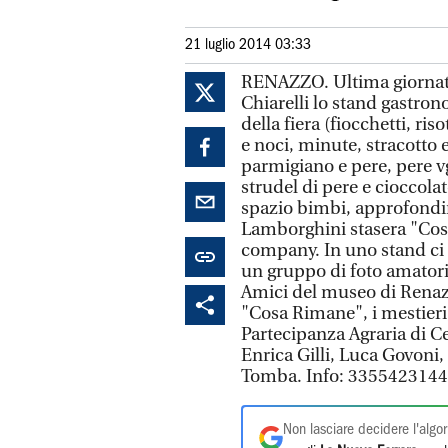
21 luglio 2014 03:33
RENAZZO. Ultima giornata c
Chiarelli lo stand gastron
della fiera (fiocchetti, ris
e noci, minute, stracotto e
parmigiano e pere, pere vg
strudel di pere e cioccola
spazio bimbi, approfondim
Lamborghini stasera "Cos
company. In uno stand ci 
un gruppo di foto amatori s
Amici del museo di Renazz
"Cosa Rimane", i mestieri, 
Partecipanza Agraria di Ce
Enrica Gilli, Luca Govoni
Tomba. Info: 3355423144
Non lasciare decidere l'algor