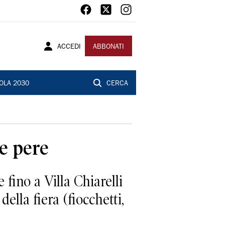
ACCEDI
ABBONATI
OLA 2030
CERCA
le pere
fino a Villa Chiarelli
ella fiera (fiocchetti,