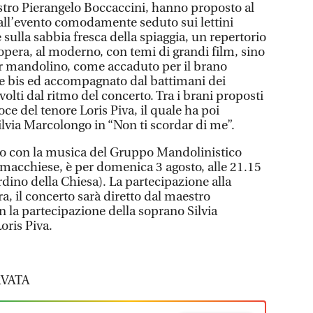
estro Pierangelo Boccaccini, hanno proposto al
 all’evento comodamente seduto sui lettini
sulla sabbia fresca della spiaggia, un repertorio
’opera, al moderno, con temi di grandi film, sino
per mandolino, come accaduto per il brano
me bis ed accompagnato dal battimani dei
olti dal ritmo del concerto. Tra i brani proposti
ce del tenore Loris Piva, il quale ha poi
ilvia Marcolongo in “Non ti scordar di me”.
o con la musica del Gruppo Mandolinistico
omacchiese, è per domenica 3 agosto, alle 21.15
ardino della Chiesa). La partecipazione alla
ra, il concerto sarà diretto dal maestro
n la partecipazione della soprano Silvia
oris Piva.
VATA