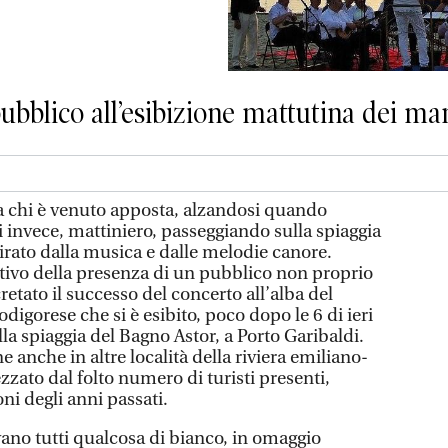
pubblico all’esibizione mattutina dei ma
chi è venuto apposta, alzandosi quando
i invece, mattiniero, passeggiando sulla spiaggia
ttirato dalla musica e dalle melodie canore.
tivo della presenza di un pubblico non proprio
tato il successo del concerto all’alba del
gorese che si è esibito, poco dopo le 6 di ieri
lla spiaggia del Bagno Astor, a Porto Garibaldi.
che in altre località della riviera emiliano-
ato dal folto numero di turisti presenti,
oni degli anni passati.
vano tutti qualcosa di bianco, in omaggio