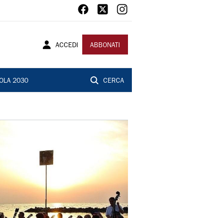
ACCEDI
ABBONATI
OLA 2030
CERCA