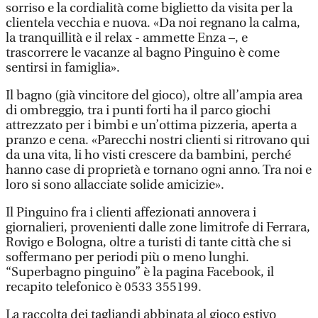
sorriso e la cordialità come biglietto da visita per la
clientela vecchia e nuova. «Da noi regnano la calma,
la tranquillità e il relax - ammette Enza –, e
trascorrere le vacanze al bagno Pinguino è come
sentirsi in famiglia».
Il bagno (già vincitore del gioco), oltre all’ampia area
di ombreggio, tra i punti forti ha il parco giochi
attrezzato per i bimbi e un’ottima pizzeria, aperta a
pranzo e cena. «Parecchi nostri clienti si ritrovano qui
da una vita, li ho visti crescere da bambini, perché
hanno case di proprietà e tornano ogni anno. Tra noi e
loro si sono allacciate solide amicizie».
Il Pinguino fra i clienti affezionati annovera i
giornalieri, provenienti dalle zone limitrofe di Ferrara,
Rovigo e Bologna, oltre a turisti di tante città che si
soffermano per periodi più o meno lunghi.
“Superbagno pinguino” è la pagina Facebook, il
recapito telefonico è 0533 355199.
La raccolta dei tagliandi abbinata al gioco estivo