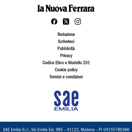
Redazione
Scriveteci
Pubblicità
Privacy
Codice Etico e Modello 231
Cookie policy
Termini e condizioni
SAE Emilia S.r.l., Via Emilia Est, 985 – 41122, Modena – PI 04155780366