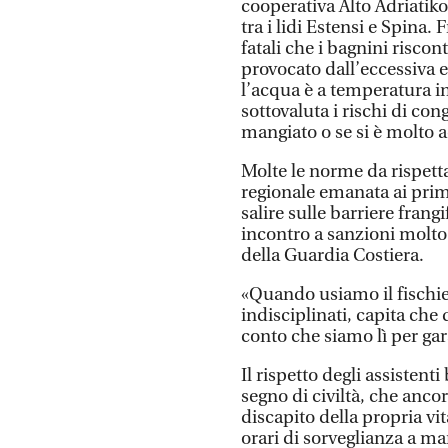
cooperativa Alto Adriatiko
tra i lidi Estensi e Spina.
fatali che i bagnini risco
provocato dall’eccessiva e
l’acqua è a temperatura in
sottovaluta i rischi di c
mangiato o se si è molto a
Molte le norme da rispett
regionale emanata ai primi
salire sulle barriere frang
incontro a sanzioni molto s
della Guardia Costiera.
«Quando usiamo il fischie
indisciplinati, capita ch
conto che siamo lì per gara
Il rispetto degli assisten
segno di civiltà, che anco
discapito della propria vita
orari di sorveglianza a ma