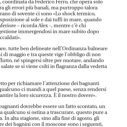
, coordinata da Federico Ferro, che opera solo
 Fra gli errori più banali, ma purtroppo talora
ntrano di sovente ci sono «Lo shock termico,
sposizione al sole e dai tuffi in mare, quando
feriore – ricorda Alex -, mentre c’è chi
ongestione immergendosi in mare subito dopo
ccaldati».
are, tutte ben delineate nell’Ordinanza balneare
 di maggio e tra queste vige l’obbligo di non
iflutto, né spingersi oltre per nuotare, andando
alate se si viene colti in flagranza dalla vedetta
tto per richiamare l’attenzione dei bagnanti
e qualcuno ci mandi a quel paese, senza rendersi
ntire la loro sicurezza. È il nostro dovere».
ti bagnanti dovrebbe essere un fatto scontato, un
ra qualcuno si ostina a trascurare, questo pure a
. In alta stagione, sino alla fine di agosto, gli
re dei bagnini con il moscone sono i seguenti,