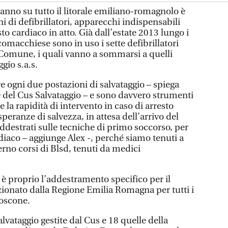
no su tutto il litorale emiliano-romagnolo è
i di defibrillatori, apparecchi indispensabili
to cardiaco in atto. Già dall’estate 2013 lungo i
comacchiese sono in uso i sette defibrillatori
Comune, i quali vanno a sommarsi a quelli
gio s.a.s.
e ogni due postazioni di salvataggio – spiega
e del Cus Salvataggio – e sono davvero strumenti
 la rapidità di intervento in caso di arresto
eranze di salvezza, in attesa dell’arrivo del
addestrati sulle tecniche di primo soccorso, per
diaco – aggiunge Alex -, perché siamo tenuti a
rno corsi di Blsd, tenuti da medici
 è proprio l’addestramento specifico per il
ionato dalla Regione Emilia Romagna per tutti i
moscone.
alvataggio gestite dal Cus e 18 quelle della