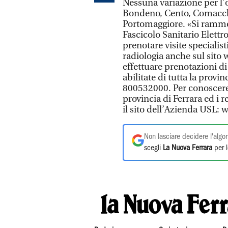
Nessuna variazione per l’o
Bondeno, Cento, Comacchi
Portomaggiore. «Si ramment
Fascicolo Sanitario Elettro
prenotare visite specialist
radiologia anche sul sito
effettuare prenotazioni di
abilitate di tutta la prov
800532000. Per conoscere l’
provincia di Ferrara ed i r
il sito dell’Azienda USL: w
Non lasciare decidere l'algor
scegli
La Nuova Ferrara
per l