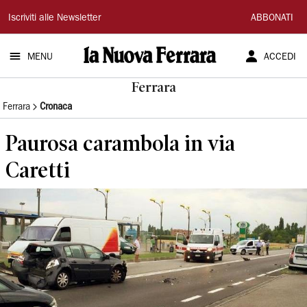
La
Iscriviti alle Newsletter
ABBONATI
Nuova
MENU
ACCEDI
Ferrara
Ferrara
Ferrara
Cronaca
Paurosa carambola in via
Caretti