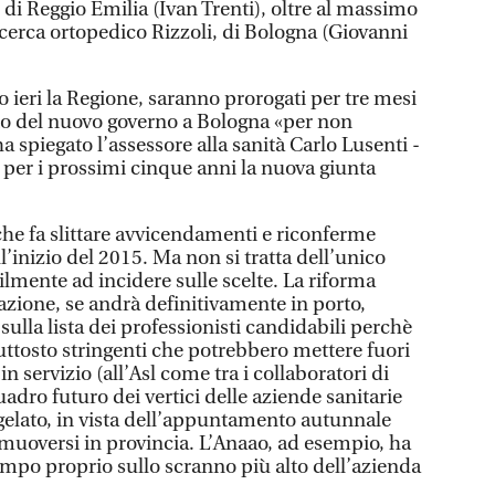
 di Reggio Emilia (Ivan Trenti), oltre al massimo
 ricerca ortopedico Rizzoli, di Bologna (Giovanni
ito ieri la Regione, saranno prorogati per tre mesi
to del nuovo governo a Bologna «per non
a spiegato l’assessore alla sanità Carlo Lusenti -
per i prossimi cinque anni la nuova giunta
e fa slittare avvicendamenti e riconferme
ll’inizio del 2015. Ma non si tratta dell’unico
lmente ad incidere sulle scelte. La riforma
zione, se andrà definitivamente in porto,
sulla lista dei professionisti candidabili perchè
uttosto stringenti che potrebbero mettere fuori
in servizio (all’Asl come tra i collaboratori di
uadro futuro dei vertici delle aziende sanitarie
elato, in vista dell’appuntamento autunnale
 muoversi in provincia. L’Anaao, ad esempio, ha
tempo proprio sullo scranno più alto dell’azienda