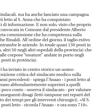
i sindacali, ma ha anche lanciato una campagna
ti letto al S. Anna che ha conquistato
zzi di informazione. E non solo, visto che proprio
ta convocata in Comune dal presidente Alberto
uarta commissione che ha competenza sulla
 che Rinaldi. All’ordine del giorno, il taglio estivo
 entrambe le aziende. In totale quasi 130 posti in
altri 50 negli altri ospedali della provincia) che
lle corpose “tosature” andate in porto negli
 posti in provincia).
i ha inviato in centro storico un uomo-
osizione critica del sindacato medico sulla
i precedenti - spiega l’Anaao - i posti letto al
 erano abbondantemente superiori a quelli
i poco conto - osserva il sindacato - per valutare
conseguenti disagi (letti-tampone nei reparti del
 dei tempi per gli interventi chirurgici). «Al S.
posti letto - ricorda l’Anaao - e ora sono 710».