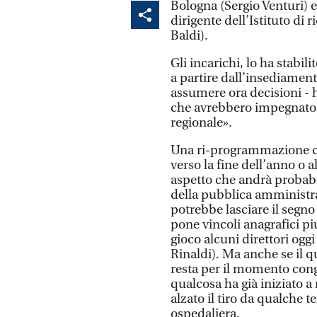
Bologna (Sergio Venturi) e
dirigente dell’Istituto di
Baldi).
Gli incarichi, lo ha stabil
a partire dall’insediamen
assumere ora decisioni - h
che avrebbero impegnato 
regionale».
Una ri-programmazione ch
verso la fine dell’anno o a
aspetto che andrà probabi
della pubblica amministra
potrebbe lasciare il segno 
pone vincoli anagrafici pi
gioco alcuni direttori oggi 
Rinaldi). Ma anche se il q
resta per il momento cong
qualcosa ha già iniziato a
alzato il tiro da qualche 
ospedaliera.