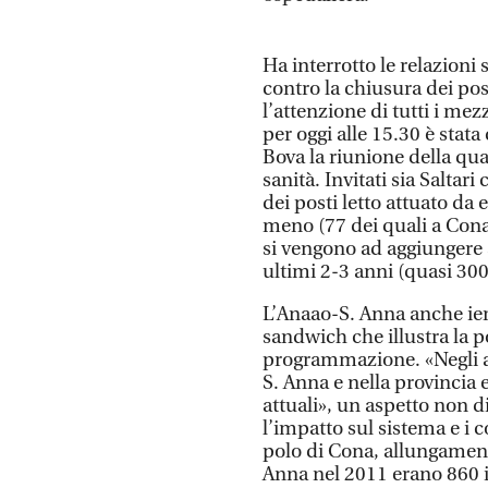
Ha interrotto le relazion
contro la chiusura dei pos
l’attenzione di tutti i me
per oggi alle 15.30 è sta
Bova la riunione della q
sanità. Invitati sia Saltari
dei posti letto attuato da
meno (77 dei quali a Cona, 
si vengono ad aggiungere a
ultimi 2-3 anni (quasi 300
L’Anaao-S. Anna anche ier
sandwich che illustra la p
programmazione. «Negli ann
S. Anna e nella provincia
attuali», un aspetto non d
l’impatto sul sistema e i 
polo di Cona, allungamento
Anna nel 2011 erano 860 i 