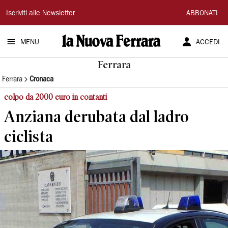
La
Iscriviti alle Newsletter
ABBONATI
Nuova
MENU
ACCEDI
Ferrara
Ferrara
Ferrara
Cronaca
colpo da 2000 euro in contanti
Anziana derubata dal ladro
ciclista