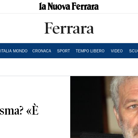
Ferrara
ITALIA MONDO
CRONACA
SPORT
TEMPO LIBERO
VIDEO
SCU
sisma? «È