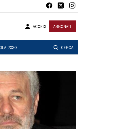
ACCEDI
ABBONATI
OLA 2030
CERCA