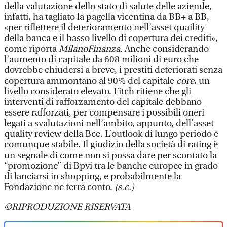
della valutazione dello stato di salute delle aziende,
infatti, ha tagliato la pagella vicentina da BB+ a BB,
«per riflettere il deterioramento nell’asset quaility
della banca e il basso livello di copertura dei crediti»,
come riporta
MilanoFinanza.
Anche considerando
l’aumento di capitale da 608 milioni di euro che
dovrebbe chiudersi a breve, i prestiti deteriorati senza
copertura ammontano al 90% del capitale
core
, un
livello considerato elevato. Fitch ritiene che gli
interventi di rafforzamento del capitale debbano
essere rafforzati, per compensare i possibili oneri
legati a svalutazioni nell’ambito, appunto, dell’asset
quality review della Bce. L’outlook di lungo periodo è
comunque stabile. Il giudizio della società di rating è
un segnale di come non si possa dare per scontato la
“promozione” di Bpvi tra le banche europee in grado
di lanciarsi in shopping, e probabilmente la
Fondazione ne terrà conto.
(s.c.)
©RIPRODUZIONE RISERVATA