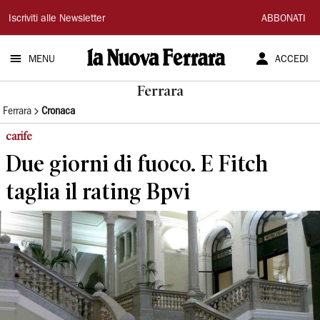
La
Iscriviti alle Newsletter
ABBONATI
Nuova
MENU
ACCEDI
Ferrara
Ferrara
Ferrara
Cronaca
carife
Due giorni di fuoco. E Fitch
taglia il rating Bpvi