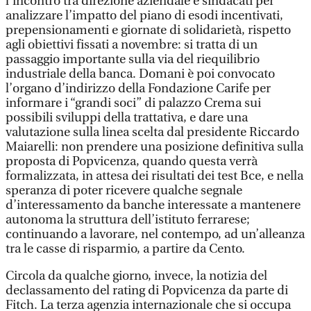
l’incontro tra direzione aziendale e sindacati per
analizzare l’impatto del piano di esodi incentivati,
prepensionamenti e giornate di solidarietà, rispetto
agli obiettivi fissati a novembre: si tratta di un
passaggio importante sulla via del riequilibrio
industriale della banca. Domani è poi convocato
l’organo d’indirizzo della Fondazione Carife per
informare i “grandi soci” di palazzo Crema sui
possibili sviluppi della trattativa, e dare una
valutazione sulla linea scelta dal presidente Riccardo
Maiarelli: non prendere una posizione definitiva sulla
proposta di Popvicenza, quando questa verrà
formalizzata, in attesa dei risultati dei test Bce, e nella
speranza di poter ricevere qualche segnale
d’interessamento da banche interessate a mantenere
autonoma la struttura dell’istituto ferrarese;
continuando a lavorare, nel contempo, ad un’alleanza
tra le casse di risparmio, a partire da Cento.
Circola da qualche giorno, invece, la notizia del
declassamento del rating di Popvicenza da parte di
Fitch. La terza agenzia internazionale che si occupa