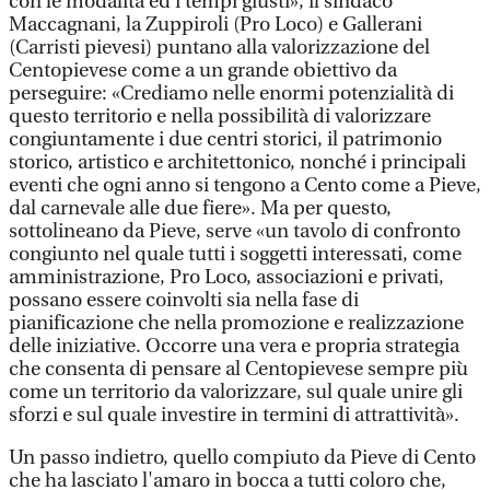
con le modalità ed i tempi giusti», il sindaco
Maccagnani, la Zuppiroli (Pro Loco) e Gallerani
(Carristi pievesi) puntano alla valorizzazione del
Centopievese come a un grande obiettivo da
perseguire: «Crediamo nelle enormi potenzialità di
questo territorio e nella possibilità di valorizzare
congiuntamente i due centri storici, il patrimonio
storico, artistico e architettonico, nonché i principali
eventi che ogni anno si tengono a Cento come a Pieve,
dal carnevale alle due fiere». Ma per questo,
sottolineano da Pieve, serve «un tavolo di confronto
congiunto nel quale tutti i soggetti interessati, come
amministrazione, Pro Loco, associazioni e privati,
possano essere coinvolti sia nella fase di
pianificazione che nella promozione e realizzazione
delle iniziative. Occorre una vera e propria strategia
che consenta di pensare al Centopievese sempre più
come un territorio da valorizzare, sul quale unire gli
sforzi e sul quale investire in termini di attrattività».
Un passo indietro, quello compiuto da Pieve di Cento
che ha lasciato l'amaro in bocca a tutti coloro che,