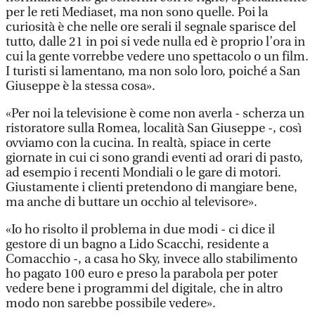
per le reti Mediaset, ma non sono quelle. Poi la
curiosità è che nelle ore serali il segnale sparisce del
tutto, dalle 21 in poi si vede nulla ed è proprio l’ora in
cui la gente vorrebbe vedere uno spettacolo o un film.
I turisti si lamentano, ma non solo loro, poiché a San
Giuseppe è la stessa cosa».
«Per noi la televisione è come non averla - scherza un
ristoratore sulla Romea, località San Giuseppe -, così
ovviamo con la cucina. In realtà, spiace in certe
giornate in cui ci sono grandi eventi ad orari di pasto,
ad esempio i recenti Mondiali o le gare di motori.
Giustamente i clienti pretendono di mangiare bene,
ma anche di buttare un occhio al televisore».
«Io ho risolto il problema in due modi - ci dice il
gestore di un bagno a Lido Scacchi, residente a
Comacchio -, a casa ho Sky, invece allo stabilimento
ho pagato 100 euro e preso la parabola per poter
vedere bene i programmi del digitale, che in altro
modo non sarebbe possibile vedere».