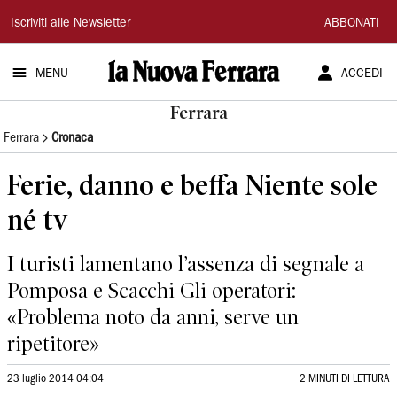
La
Iscriviti alle Newsletter
ABBONATI
Nuova
MENU
ACCEDI
Ferrara
Ferrara
Ferrara
Cronaca
Ferie, danno e beffa Niente sole
né tv
I turisti lamentano l’assenza di segnale a
Pomposa e Scacchi Gli operatori:
«Problema noto da anni, serve un
ripetitore»
23 luglio 2014 04:04
2 MINUTI DI LETTURA