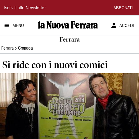
La
Iscriviti alle Newsletter
ABBONATI
Nuova
MENU
ACCEDI
Ferrara
Ferrara
Ferrara
Cronaca
Si ride con i nuovi comici