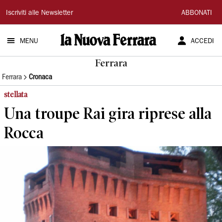
La
Iscriviti alle Newsletter
ABBONATI
Nuova
MENU
ACCEDI
Ferrara
Ferrara
Ferrara
Cronaca
stellata
Una troupe Rai gira riprese alla
Rocca