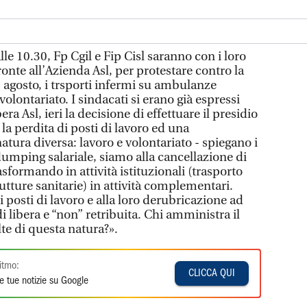
le 10.30, Fp Cgil e Fip Cisl saranno con i loro
 fronte all’Azienda Asl, per protestare contro la
’1 agosto, i trsporti infermi su ambulanze
volontariato. I sindacati si erano già espressi
a Asl, ieri la decisione di effettuare il presidio
la perdita di posti di lavoro ed una
atura diversa: lavoro e volontariato - spiegano i
 dumping salariale, siamo alla cancellazione di
rasformando in attività istituzionali (trasporto
rutture sanitarie) in attività complementari.
 posti di lavoro e alla loro derubricazione ad
di libera e “non” retribuita. Chi amministra il
lte di questa natura?».
itmo:
CLICCA QUI
e tue notizie su Google