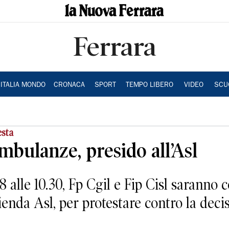
Ferrara
ITALIA MONDO
CRONACA
SPORT
TEMPO LIBERO
VIDEO
SCU
esta
mbulanze, presido all’Asl
alle 10.30, Fp Cgil e Fip Cisl saranno con
zienda Asl, per protestare contro la decisi