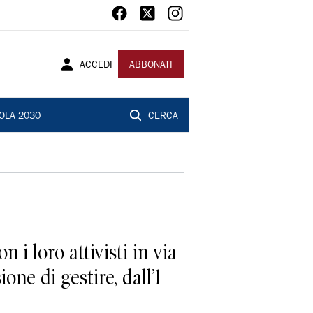
ACCEDI
ABBONATI
OLA 2030
CERCA
 i loro attivisti in via
one di gestire, dall’1