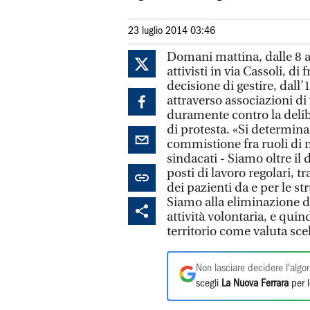
23 luglio 2014 03:46
Domani mattina, dalle 8 al
attivisti in via Cassoli, di
decisione di gestire, dall
attraverso associazioni di 
duramente contro la deliber
di protesta. «Si determina 
commistione fra ruoli di n
sindacati - Siamo oltre il
posti di lavoro regolari, t
dei pazienti da e per le st
Siamo alla eliminazione di
attività volontaria, e quin
territorio come valuta sce
Non lasciare decidere l'algor
scegli
La Nuova Ferrara
per l