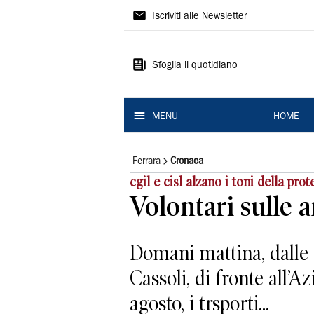
La
Iscriviti alle Newsletter
Nuova
Ferrara
Sfoglia il quotidiano
MENU
HOME
Ferrara
Cronaca
cgil e cisl alzano i toni della prot
Volontari sulle a
Domani mattina, dalle 8 
Cassoli, di fronte all’A
agosto, i trsporti...