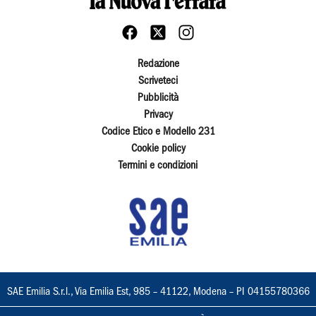
Redazione
Scriveteci
Pubblicità
Privacy
Codice Etico e Modello 231
Cookie policy
Termini e condizioni
SAE Emilia S.r.l., Via Emilia Est, 985 – 41122, Modena – PI 04155780366