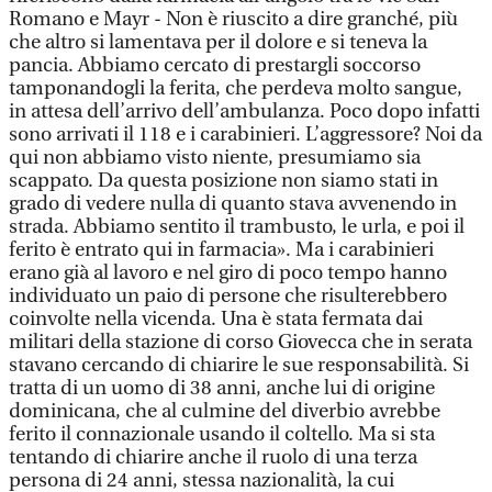
Romano e Mayr - Non è riuscito a dire granché, più
che altro si lamentava per il dolore e si teneva la
pancia. Abbiamo cercato di prestargli soccorso
tamponandogli la ferita, che perdeva molto sangue,
in attesa dell’arrivo dell’ambulanza. Poco dopo infatti
sono arrivati il 118 e i carabinieri. L’aggressore? Noi da
qui non abbiamo visto niente, presumiamo sia
scappato. Da questa posizione non siamo stati in
grado di vedere nulla di quanto stava avvenendo in
strada. Abbiamo sentito il trambusto, le urla, e poi il
ferito è entrato qui in farmacia». Ma i carabinieri
erano già al lavoro e nel giro di poco tempo hanno
individuato un paio di persone che risulterebbero
coinvolte nella vicenda. Una è stata fermata dai
militari della stazione di corso Giovecca che in serata
stavano cercando di chiarire le sue responsabilità. Si
tratta di un uomo di 38 anni, anche lui di origine
dominicana, che al culmine del diverbio avrebbe
ferito il connazionale usando il coltello. Ma si sta
tentando di chiarire anche il ruolo di una terza
persona di 24 anni, stessa nazionalità, la cui