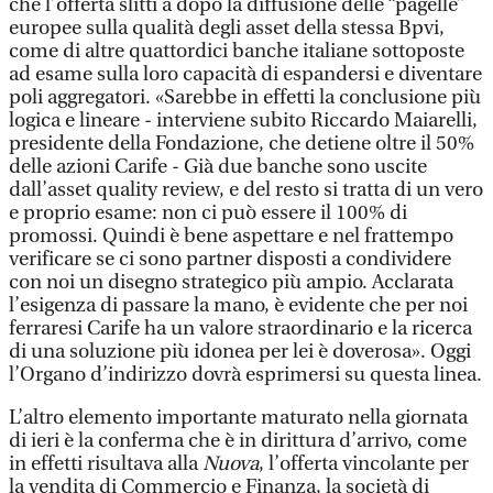
che l’offerta slitti a dopo la diffusione delle “pagelle”
europee sulla qualità degli asset della stessa Bpvi,
come di altre quattordici banche italiane sottoposte
ad esame sulla loro capacità di espandersi e diventare
poli aggregatori. «Sarebbe in effetti la conclusione più
logica e lineare - interviene subito Riccardo Maiarelli,
presidente della Fondazione, che detiene oltre il 50%
delle azioni Carife - Già due banche sono uscite
dall’asset quality review, e del resto si tratta di un vero
e proprio esame: non ci può essere il 100% di
promossi. Quindi è bene aspettare e nel frattempo
verificare se ci sono partner disposti a condividere
con noi un disegno strategico più ampio. Acclarata
l’esigenza di passare la mano, è evidente che per noi
ferraresi Carife ha un valore straordinario e la ricerca
di una soluzione più idonea per lei è doverosa». Oggi
l’Organo d’indirizzo dovrà esprimersi su questa linea.
L’altro elemento importante maturato nella giornata
di ieri è la conferma che è in dirittura d’arrivo, come
in effetti risultava alla
Nuova
, l’offerta vincolante per
la vendita di Commercio e Finanza, la società di