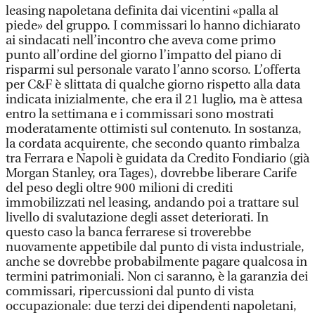
leasing napoletana definita dai vicentini «palla al
piede» del gruppo. I commissari lo hanno dichiarato
ai sindacati nell’incontro che aveva come primo
punto all’ordine del giorno l’impatto del piano di
risparmi sul personale varato l’anno scorso. L’offerta
per C&F è slittata di qualche giorno rispetto alla data
indicata inizialmente, che era il 21 luglio, ma è attesa
entro la settimana e i commissari sono mostrati
moderatamente ottimisti sul contenuto. In sostanza,
la cordata acquirente, che secondo quanto rimbalza
tra Ferrara e Napoli è guidata da Credito Fondiario (già
Morgan Stanley, ora Tages), dovrebbe liberare Carife
del peso degli oltre 900 milioni di crediti
immobilizzati nel leasing, andando poi a trattare sul
livello di svalutazione degli asset deteriorati. In
questo caso la banca ferrarese si troverebbe
nuovamente appetibile dal punto di vista industriale,
anche se dovrebbe probabilmente pagare qualcosa in
termini patrimoniali. Non ci saranno, è la garanzia dei
commissari, ripercussioni dal punto di vista
occupazionale: due terzi dei dipendenti napoletani,