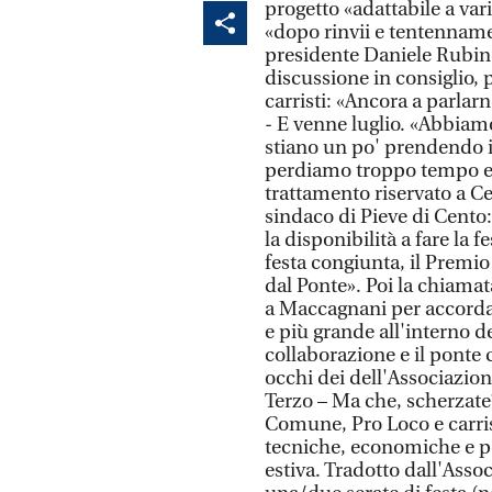
progetto «adattabile a var
«dopo rinvii e tentenname
presidente Daniele Rubino,
discussione in consiglio, p
carristi: «Ancora a parlar
- E venne luglio. «Abbiamo
stiano un po' prendendo in
perdiamo troppo tempo e n
trattamento riservato a Cen
sindaco di Pieve di Cento
la disponibilità a fare la 
festa congiunta, il Premio 
dal Ponte». Poi la chiama
a Maccagnani per accordars
e più grande all'interno d
collaborazione e il ponte 
occhi dei dell'Associazion
Terzo – Ma che, scherzate
Comune, Pro Loco e carris
tecniche, economiche e po
estiva. Tradotto dall'Assoc