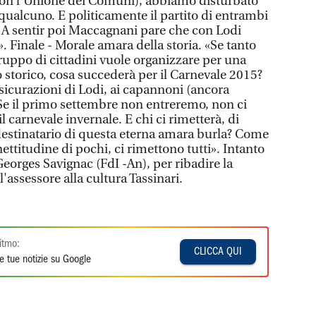
(non l'Unione dei Comuni), abbiamo disturbato
 qualcuno. E politicamente il partito di entrambi
. A sentir poi Maccagnani pare che con Lodi
». Finale - Morale amara della storia. «Se tanto
ppo di cittadini vuole organizzare per una
o storico, cosa succederà per il Carnevale 2015?
sicurazioni di Lodi, ai capannoni (ancora
 Se il primo settembre non entreremo, non ci
il carnevale invernale. E chi ci rimetterà, di
destinatario di questa eterna amara burla? Come
l’inettitudine di pochi, ci rimettono tutti». Intanto
Georges Savignac (FdI -An), per ribadire la
l'assessore alla cultura Tassinari.
itmo:
CLICCA QUI
e tue notizie su Google