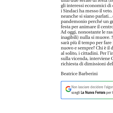
una/due serate di festa 
gli interessi economici di
i Sindaci ha messo il veto
neanche si siano parlati...
pandemonio perché un gru
festa per animare il centr
Ad oggi, nonostante le ras
inagibili) nulla si muove.
sarà più il tempo per fare 
nuovo e sempre? Chi è il 
al solito, i cittadini. Per 
sulla vicenda, interviene 
richiesta di dimissioni del
Beatrice Barberini
Non lasciare decidere l'algor
scegli
La Nuova Ferrara
per l