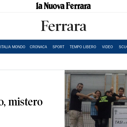
Ferrara
ITALIA MONDO
CRONACA
SPORT
TEMPO LIBERO
VIDEO
SCU
o, mistero