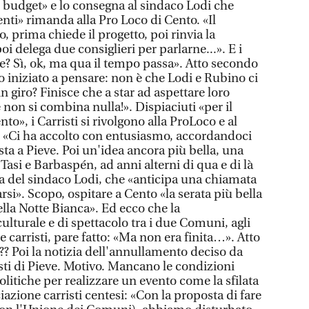
i budget» e lo consegna al sindaco Lodi che
nti» rimanda alla Pro Loco di Cento. «Il
 prima chiede il progetto, poi rinvia la
oi delega due consiglieri per parlarne...». E i
ne? Sì, ok, ma qua il tempo passa». Atto secondo
 iniziato a pensare: non è che Lodi e Rubino ci
 giro? Finisce che a star ad aspettare loro
on si combina nulla!». Dispiaciuti «per il
to», i Carristi si rivolgono alla ProLoco e al
: «Ci ha accolto con entusiasmo, accordandoci
festa a Pieve. Poi un'idea ancora più bella, una
Tasi e Barbaspén, ad anni alterni di qua e di là
ta del sindaco Lodi, che «anticipa una chiamata
i». Scopo, ospitare a Cento «la serata più bella
ella Notte Bianca». Ed ecco che la
culturale e di spettacolo tra i due Comuni, agli
e carristi, pare fatto: «Ma non era finita…». Atto
?? Poi la notizia dell'annullamento deciso da
ti di Pieve. Motivo. Mancano le condizioni
litiche per realizzare un evento come la sfilata
iazione carristi centesi: «Con la proposta di fare