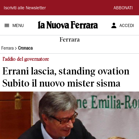
La
Iscriviti alle Newsletter
ABBONATI
Nuova
MENU
ACCEDI
Ferrara
Ferrara
Ferrara
Cronaca
l’addio del governatore
Errani lascia, standing ovation
Subito il nuovo mister sisma